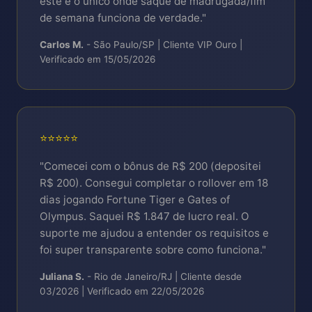
este é o único onde saque de madrugada/fim
de semana funciona de verdade."
Carlos M.
- São Paulo/SP | Cliente VIP Ouro |
Verificado em 15/05/2026
⭐⭐⭐⭐⭐
"Comecei com o bônus de R$ 200 (depositei
R$ 200). Consegui completar o rollover em 18
dias jogando Fortune Tiger e Gates of
Olympus. Saquei R$ 1.847 de lucro real. O
suporte me ajudou a entender os requisitos e
foi super transparente sobre como funciona."
Juliana S.
- Rio de Janeiro/RJ | Cliente desde
03/2026 | Verificado em 22/05/2026