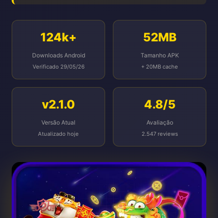
124k+
52MB
Downloads Android
Tamanho APK
Verificado 29/05/26
+ 20MB cache
v2.1.0
4.8/5
Versão Atual
Avaliação
Atualizado hoje
2.547 reviews