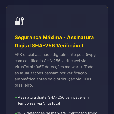
🔐
Segurança Máxima - Assinatura
Digital SHA-256 Verificável
APK oficial assinado digitalmente pela 5wpg
com certificado SHA-256 verificável via
VirusTotal (0/67 detecções malware). Todas
as atualizações passam por verificação
automática antes da distribuição via CDN
brasileiro.
Assinatura digital SHA-256 verificável em
tempo real via VirusTotal
0/67 detecções de malware | certificado limpo