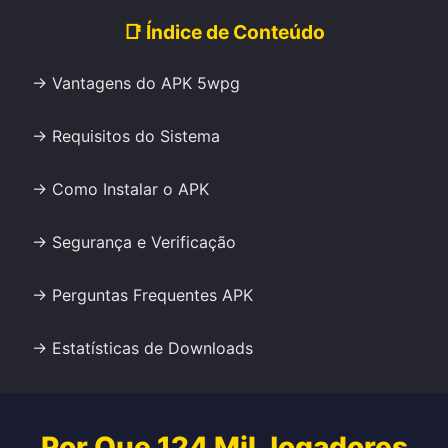
📑 Índice de Conteúdo
→ Vantagens do APK 5wpg
→ Requisitos do Sistema
→ Como Instalar o APK
→ Segurança e Verificação
→ Perguntas Frequentes APK
→ Estatísticas de Downloads
Por Que 124 Mil Jogadores