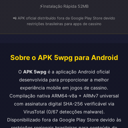
⚡
Instalação Rápida 52MB
📲 APK oficial distribuído fora da Google Play Store devido
restrições brasileiras para apps de cassino
Sobre o APK 5wpg para Android
O
APK 5wpg
é a aplicação Android oficial
desenvolvida para proporcionar a melhor
experiência mobile em jogos de cassino.
Compilação nativa ARM64-v8a + ARMv7 universal
com assinatura digital SHA-256 verificável via
VirusTotal (0/67 detecções malware).
Disponibilizado fora da Google Play Store devido às
restrições regionais brasileiras para conteúdo de