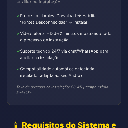
auxiliar na instalação.
Processo simples: Download → Habilitar
"Fontes Desconhecidas" → Instalar
Vídeo tutorial HD de 2 minutos mostrando todo
o processo de instalação
Suporte técnico 24/7 via chat/WhatsApp para
auxiliar na instalação
Compatibilidade automática detectada:
instalador adapta ao seu Android
Taxa de sucesso na instalação: 98.4% | tempo médio:
3min 15s
📱 Requisitos do Sistema e