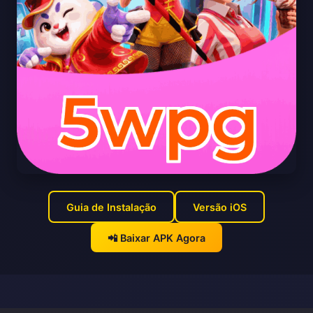
Guia de Instalação
Versão iOS
📲 Baixar APK Agora