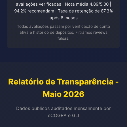
avaliações verificadas | Nota média 4.89/5.00 |
94.2% recomendam | Taxa de retenção de 87.3%
após 6 meses
Todas avaliações passam por verificação de conta
ativa e histórico de depósitos. Filtramos reviews
falsas.
Relatório de Transparência -
Maio 2026
Dados públicos auditados mensalmente por
eCOGRA e GLI