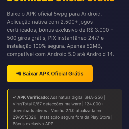
Baixe o APK oficial 5wpg para Android.
Aplicação nativa com 2.500+ jogos
certificados, bônus exclusivo de R$ 3.000 +
500 giros grátis, PIX instantâneo 24/7 e
instalação 100% segura. Apenas 52MB,
compatível com Android 5.0 até Android 14.
📲 Baixar APK Oficial Grátis
✓ APK Verificado:
Assinatura digital SHA-256 |
VirusTotal 0/67 detecções malware | 124.000+
downloads ativos | Versão 2.1.0 atualizada em
29/05/2026 | Instalação segura fora da Play Store |
Bônus exclusivo APP