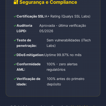
🔐 Segurança e Compliance
Certificação SSL:
A+ Rating (Qualys SSL Labs)
Auditoria
Aprovada - última verificação
LGPD:
05/2026
Teste de
Sem vulnerabilidades (iTech
penetração:
Labs)
DDoS mitigation:
Uptime 99.97% no mês
Conformidade
100% - zero alertas
AML:
regulatórios
Verificação de
100% antes do primeiro
idade:
depósito