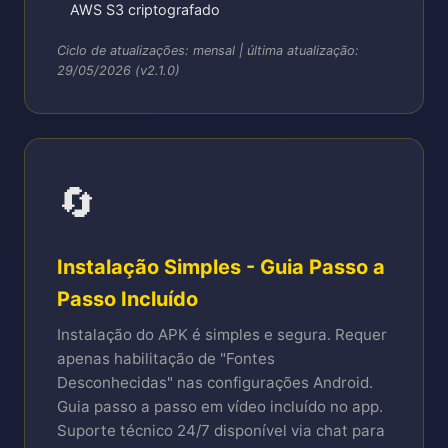
AWS S3 criptografado
Ciclo de atualizações: mensal | última atualização:
29/05/2026 (v2.1.0)
🔄
Instalação Simples - Guia Passo a
Passo Incluído
Instalação do APK é simples e segura. Requer
apenas habilitação de "Fontes
Desconhecidas" nas configurações Android.
Guia passo a passo em vídeo incluído no app.
Suporte técnico 24/7 disponível via chat para